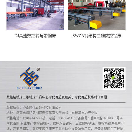
DJ高速数控转角带锯床
SWZA钢结构三维数控钻床
数控钻铣床
三维钻床
产品中心
时代百超资讯
关于时代百超
联系时代百超
版权所有：济南时代百超科技有限公司
地址：济南市济阳区回河街道蒿庵大街19号山东锐基电力产业园
销售电话：13864142721
总工电话：13606411517
备案号：鲁ICP备16010350号-4
时代百超:专业生产数控钻铣床，数控双面铣床，三维数控钻床，数控角钢冲孔生产
线，高速角钢钻，数控集箱钻床等工业自动化设备源头厂家，设备外观颜色可根据