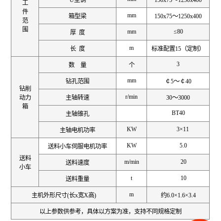
U型钢
150x75～1250x400
工
件
mm
箱型梁
150x75～1250x400
范
围
mm
≤80
厚 度
m
长 度
标准配置15（定制）
3
数 量
个
mm
钻孔范围
￠5～￠40
钻削
r/min
动力
主轴转速
30～3000
箱
BT40
主轴锥孔
KW
3×11
主轴电机功率
KW
5.0
送料小车伺服电机功率
送料
m/min
20
送料速度
小车
t
10
送料重量
m
主机外形尺寸(长x宽X高)
约6.0×1.6×3.4
以上参数供参考，具体以方案为准，支持不同规格定制