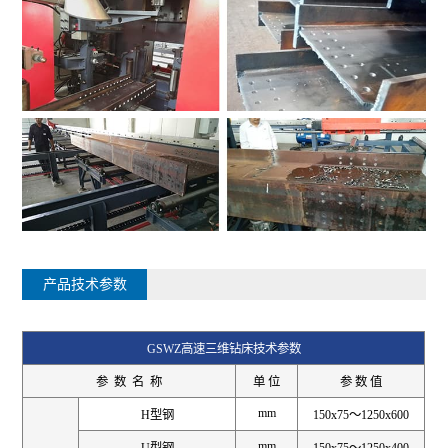
产品技术参数
GSWZ高速三维钻床技术参数
参 数 名 称
单 位
参 数 值
mm
H型钢
150x75～1250x600
mm